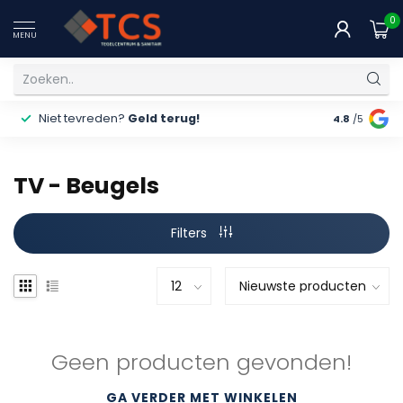
0
MENU
Niet tevreden?
Geld terug!
Gratis
ver
4.8
/5
TV - Beugels
Filters
Geen producten gevonden!
GA VERDER MET WINKELEN