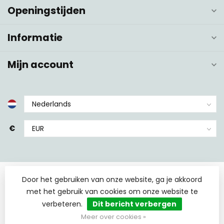
Openingstijden
Informatie
Mijn account
€
Door het gebruiken van onze website, ga je akkoord
met het gebruik van cookies om onze website te
verbeteren.
Dit bericht verbergen
© Copyright 2026 TCS Sanitair
- Powered by
Lightspeed
-
Lightspeed design
by
Dyvelopment
Meer over cookies »