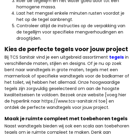
Roer de tegellijm en het water goed door tot een
homogene massa.
Laat het mengsel enkele minuten rusten voordat je
het op de tegel aanbrengt.
Controleer altijd de instructies op de verpakking van
de tegellijm voor specifieke mengverhoudingen en
droogtijden.
Kies de perfecte tegels voor jouw project
Bij TCS Sanitair vind je een uitgebreid assortiment
tegels
in
verschillende maten, stijlen en designs. Of je nu op zoek
bent naar wandtegels in grote maten, tegels met een
marmerlook of specifieke wandtegels voor de badkamer of
het toilet, wij hebben het allemaal. Onze hoogwaardige
tegels zijn zorgvuldig geselecteerd om aan de hoogste
kwaliteitseisen te voldoen. Bezoek onze website [voeg hier
de hyperlink naar
https://www.tcs-sanitair.nl
toe] en
ontdek de perfecte wandtegels voor jouw project.
Maak je ruimte compleet met toebehoren tegels
Naast wandtegels bieden wij ook een scala aan toebehoren
tegels om je ruimte compleet te maken. Denk aan