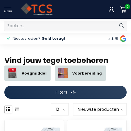
0
MENU
Niet tevreden?
Geld terug!
Gratis
ver
4.8
/5
Vind jouw tegel toebehoren
Voegmiddel
Voorbereiding
Filters