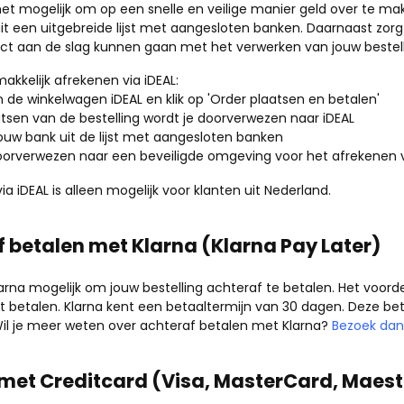
het mogelijk om op een snelle en veilige manier geld over te mak
uit een uitgebreide lijst met aangesloten banken. Daarnaast zorg
rect aan de slag kunnen gaan met het verwerken van jouw bestell
akkelijk afrekenen via iDEAL:
n de winkelwagen iDEAL en klik op 'Order plaatsen en betalen'
atsen van de bestelling wordt je doorverwezen naar iDEAL
jouw bank uit de lijst met aangesloten banken
oorverwezen naar een beveiligde omgeving voor het afrekenen v
ia iDEAL is alleen mogelijk voor klanten uit Nederland.
 betalen met Klarna (Klarna Pay Later)
arna mogelijk om jouw bestelling achteraf te betalen. Het voordee
t betalen. Klarna kent een betaaltermijn van 30 dagen. Deze bet
il je meer weten over achteraf betalen met Klarna?
Bezoek dan
 met Creditcard (Visa, MasterCard, Maest