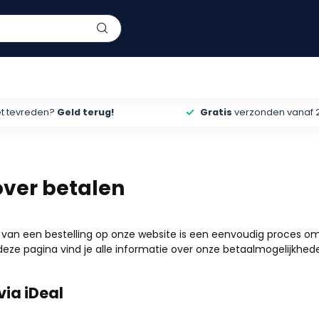
et tevreden?
Geld terug!
Gratis
verzonden vanaf 
over betalen
 van een bestelling op onze website is een eenvoudig proces om
deze pagina vind je alle informatie over onze betaalmogelijkhed
via iDeal