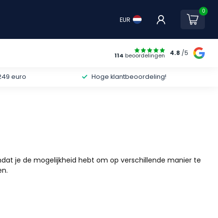
0
EUR
4.8
/5
114
beoordelingen
249 euro
Hoge klantbeoordeling!
dat je de mogelijkheid hebt om op verschillende manier te
en.