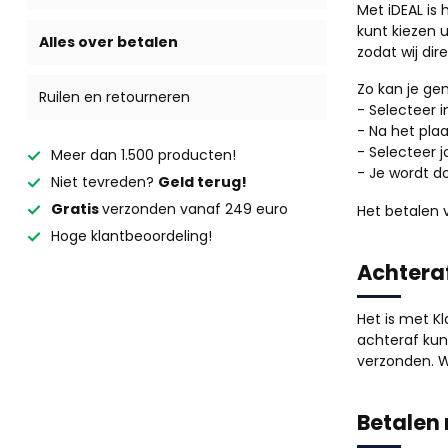
Met iDEAL is 
kunt kiezen 
Alles over betalen
zodat wij di
Zo kan je gem
Ruilen en retourneren
- Selecteer i
- Na het pla
- Selecteer 
Meer dan 1.500 producten!
- Je wordt d
Niet tevreden?
Geld terug!
Gratis
verzonden vanaf 249 euro
Het betalen v
Hoge klantbeoordeling!
Achteraf
Het is met Kl
achteraf kun
verzonden. W
Betalen