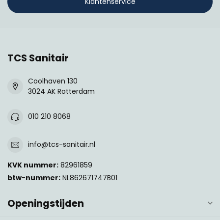
Klantenservice
TCS Sanitair
Coolhaven 130
3024 AK Rotterdam
010 210 8068
info@tcs-sanitair.nl
KVK nummer:
82961859
btw-nummer:
NL862671747B01
Openingstijden