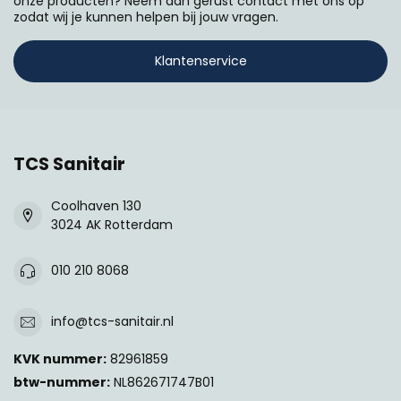
onze producten? Neem dan gerust contact met ons op
zodat wij je kunnen helpen bij jouw vragen.
Klantenservice
TCS Sanitair
Coolhaven 130
3024 AK Rotterdam
010 210 8068
info@tcs-sanitair.nl
KVK nummer:
82961859
btw-nummer:
NL862671747B01