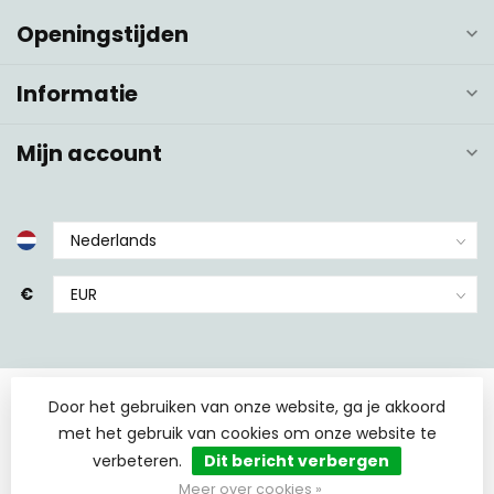
Openingstijden
Informatie
Mijn account
€
Door het gebruiken van onze website, ga je akkoord
met het gebruik van cookies om onze website te
verbeteren.
Dit bericht verbergen
© Copyright 2026 TCS Sanitair
- Powered by
Lightspeed
-
Lightspeed design
by
Dyvelopment
Meer over cookies »