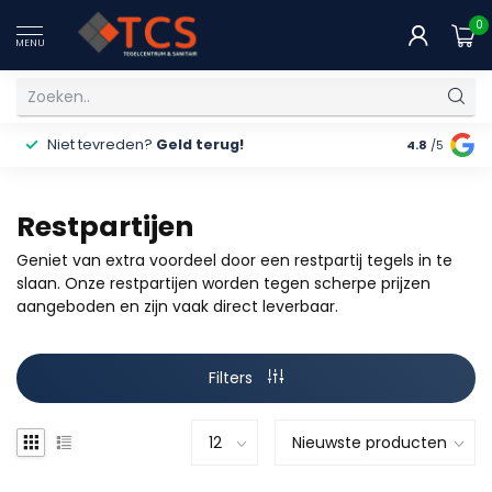
0
MENU
Niet tevreden?
Geld terug!
Gratis
ver
4.8
/5
Restpartijen
Geniet van extra voordeel door een restpartij tegels in te
slaan. Onze restpartijen worden tegen scherpe prijzen
aangeboden en zijn vaak direct leverbaar.
Filters