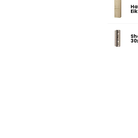
Ha
Ei
Sh
30