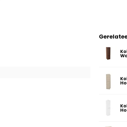
Gerelate
Kol
Wa
Ko
Ho
Ko
Ho