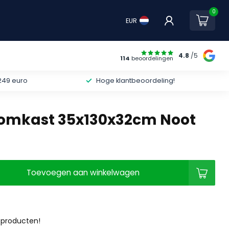
0
EUR
4.8
/5
114
beoordelingen
249 euro
Hoge klantbeoordeling!
lomkast 35x130x32cm Noot
Toevoegen aan winkelwagen
 producten!