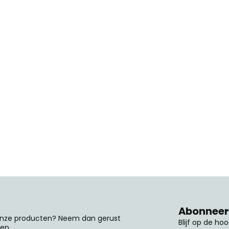
Abonneer 
 onze producten? Neem dan gerust
Blijf op de ho
en.