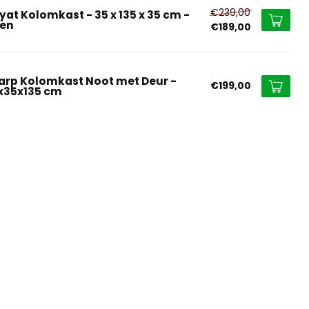
€239,00
yat Kolomkast - 35 x 135 x 35 cm -
ken
€189,00
arp Kolomkast Noot met Deur -
€199,00
x35x135 cm