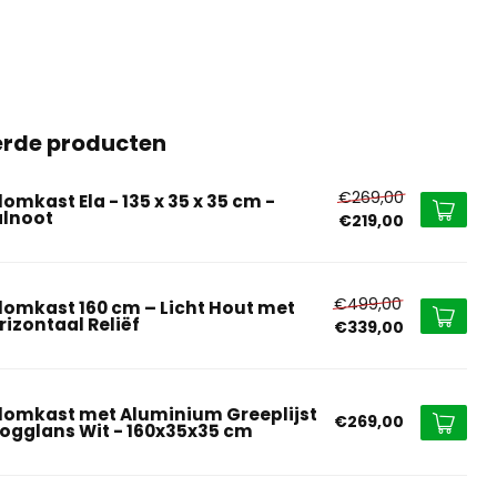
erde producten
€269,00
omkast Ela - 135 x 35 x 35 cm -
lnoot
€219,00
€499,00
lomkast 160 cm – Licht Hout met
rizontaal Reliëf
€339,00
lomkast met Aluminium Greeplijst
€269,00
ogglans Wit - 160x35x35 cm