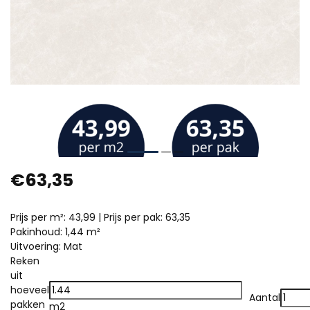
€63,35
Prijs per m²: 43,99 | Prijs per pak: 63,35
Pakinhoud: 1,44 m²
Uitvoering: Mat
Reken
uit
hoeveel
Aantal
pakken
m2