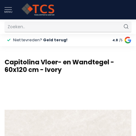
MENU
Niet tevreden?
Geld terug!
Gratis
ver
4.8
/5
Capitolina Vloer- en Wandtegel -
60x120 cm - Ivory