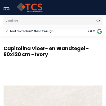
MENU
Niet tevreden?
Geld terug!
Gratis
ver
4.8
/5
Capitolina Vloer- en Wandtegel -
60x120 cm - Ivory