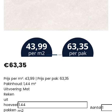
€63,35
Prijs per m²: 43,99 | Prijs per pak: 63,35
Pakinhoud: 1,44 m²
Uitvoering: Mat
Reken
uit
hoeveel
Aantal
pakken
m2