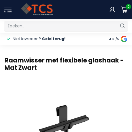
0
MENU
Niet tevreden?
Geld terug!
Gratis
ver
4.8
/5
Raamwisser met flexibele glashaak -
Mat Zwart