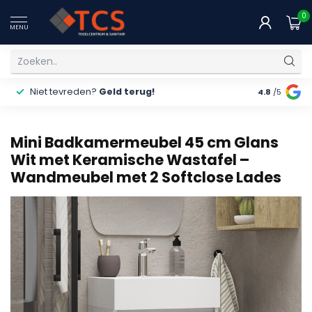
0
MENU
Niet tevreden?
Geld terug!
Gratis
ver
4.8
/5
Mini Badkamermeubel 45 cm Glans
Wit met Keramische Wastafel –
Wandmeubel met 2 Softclose Lades