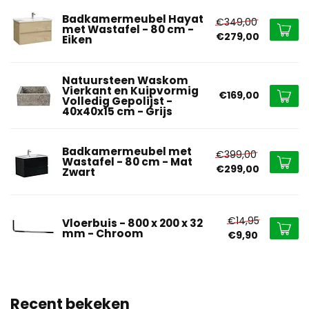
Badkamermeubel Hayat
€349,00
met Wastafel - 80 cm -
€279,00
Eiken
Natuursteen Waskom
Vierkant en Kuipvormig
€169,00
Volledig Gepolijst -
40x40x15 cm - Grijs
Badkamermeubel met
€399,00
Wastafel - 80 cm - Mat
€299,00
Zwart
€14,95
Vloerbuis - 800 x 200 x 32
mm - Chroom
€9,90
Recent bekeken