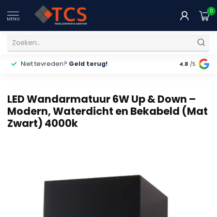
0
MENU
Niet tevreden?
Geld terug!
Gratis
ver
4.8
/5
LED Wandarmatuur 6W Up & Down –
Modern, Waterdicht en Bekabeld (Mat
Zwart) 4000k