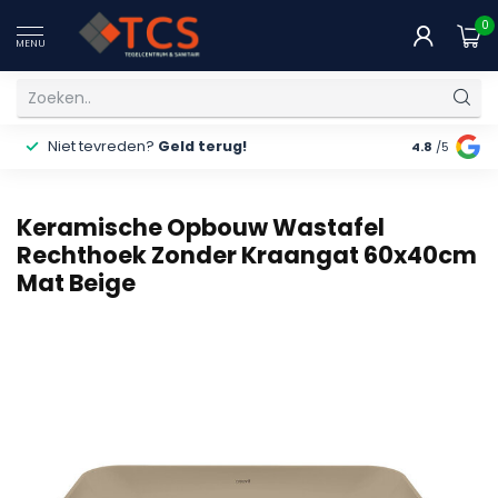
0
MENU
Niet tevreden?
Geld terug!
Gratis
ver
4.8
/5
Keramische Opbouw Wastafel
Rechthoek Zonder Kraangat 60x40cm
Mat Beige