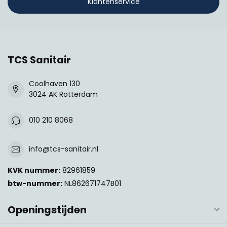
Klantenservice
TCS Sanitair
Coolhaven 130
3024 AK Rotterdam
010 210 8068
info@tcs-sanitair.nl
KVK nummer:
82961859
btw-nummer:
NL862671747B01
Openingstijden