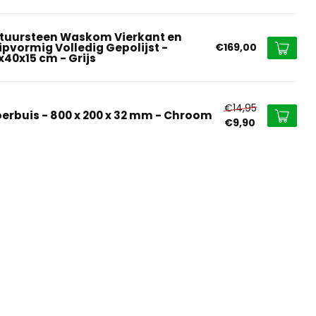
tuursteen Waskom Vierkant en
ipvormig Volledig Gepolijst -
€169,00
x40x15 cm - Grijs
€14,95
oerbuis - 800 x 200 x 32 mm - Chroom
€9,90