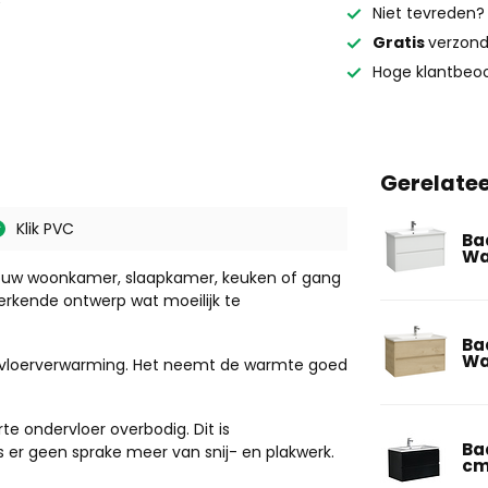
Niet tevreden
Gratis
verzond
Hoge klantbeoo
Gerelate
Klik PVC
Ba
Wa
t jouw woonkamer, slaapkamer, keuken of gang
erkende ontwerp wat moeilijk te
Ba
Wa
or vloerverwarming. Het neemt de warmte goed
e ondervloer overbodig. Dit is
Ba
s er geen sprake meer van snij- en plakwerk.
cm