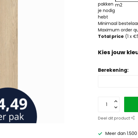
pakken
m2
je nodig
hebt
Minimaal bestelaan
Maximum order qua
Total price
(
1
x €
Kies jouw kleu
Berekening:
Deel dit product
Meer dan 1.500