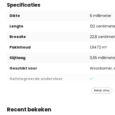
Specificaties
Dikte
6 millimeter
Lengte
122 centimete
Breedte
22,8 centimet
Pakinhoud
1,9472 m²
Slijtlaag
0,55 millimete
Geschikt voor
Woonkamer, ee
Geïntegreerde ondervloer
Geschikt voor vloerverwarming
Bekijk alles
Eigenschappen
Eenvoudig sch
waterbestend
Recent bekeken