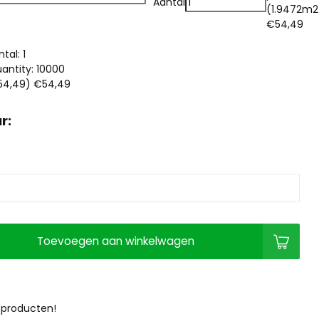
Aantal
(1.9472m2
€54,49
tal: 1
ntity: 10000
54,49)
€54,49
r:
Toevoegen aan winkelwagen
 producten!