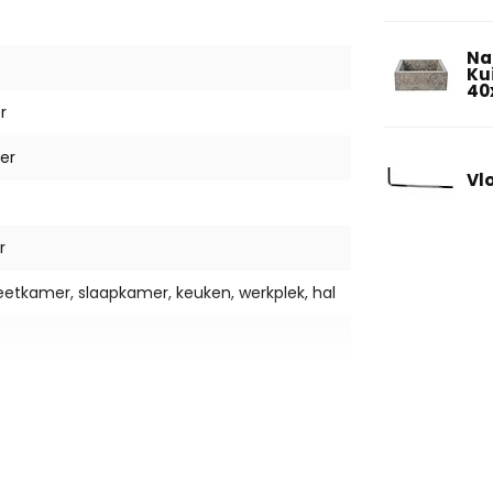
Na
Ku
40
r
er
Vl
r
tkamer, slaapkamer, keuken, werkplek, hal
oon te maken, slipbestendig,
ig