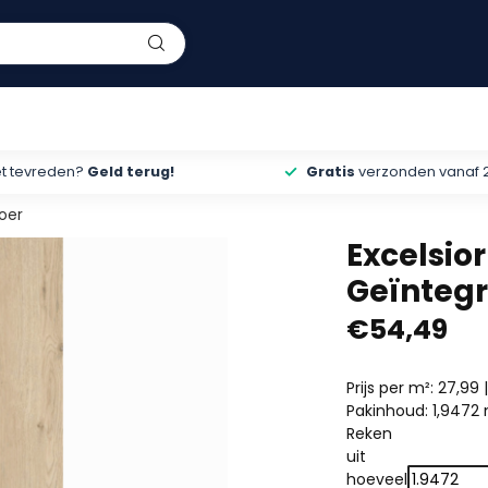
et tevreden?
Geld terug!
Gratis
verzonden vanaf 
loer
Excelsio
Geïntegr
€54,49
Prijs per m²: 27,99 
Pakinhoud: 1,9472
Reken
uit
hoeveel