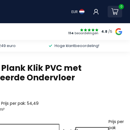
0
EUR
4.8
/5
114
beoordelingen
249 euro
Hoge klantbeoordeling!
r Plank Klik PVC met
eerde Ondervloer
| Prijs per pak: 54,49
 m²
Prijs per
pak