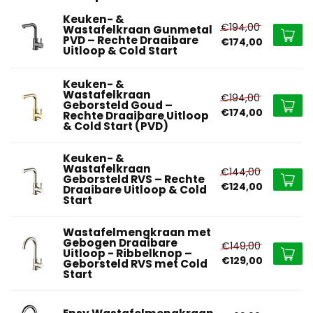
Keuken- &
€194,00
Wastafelkraan Gunmetal
PVD – Rechte Draaibare
€174,00
Uitloop & Cold Start
Keuken- &
Wastafelkraan
€194,00
Geborsteld Goud –
€174,00
Rechte Draaibare Uitloop
& Cold Start (PVD)
Keuken- &
Wastafelkraan
€144,00
Geborsteld RVS – Rechte
€124,00
Draaibare Uitloop & Cold
Start
Wastafelmengkraan met
Gebogen Draaibare
€149,00
Uitloop - Ribbelknop –
€129,00
Geborsteld RVS met Cold
Start