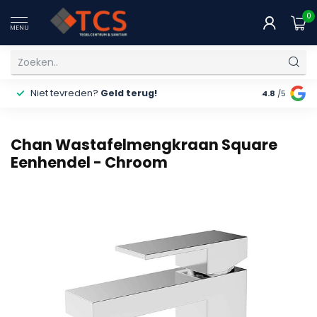
0
MENU
Niet tevreden?
Geld terug!
Gratis
ver
4.8
/5
Chan Wastafelmengkraan Square
Eenhendel - Chroom