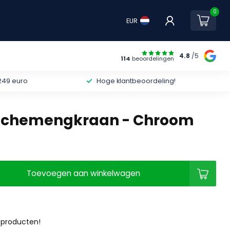
0
EUR
4.8
/5
114
beoordelingen
249 euro
Hoge klantbeoordeling!
chemengkraan - Chroom
Toevoegen aan winkelwagen
 producten!