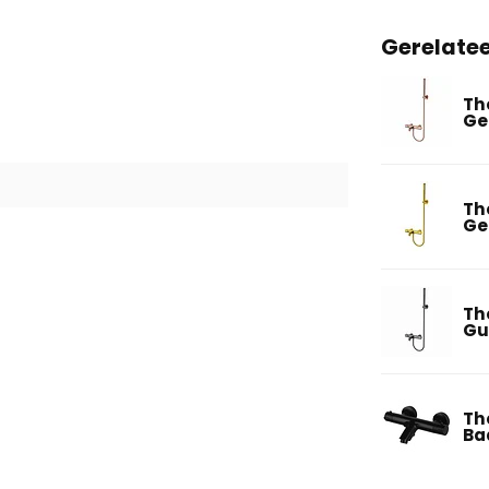
Gerelate
Th
Ge
Th
Ge
Th
Gu
Th
Ba