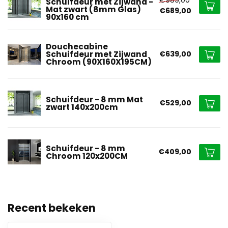
Schuifdeur met Zijwand -
Mat zwart (8mm Glas)
€689,00
90x160 cm
Douchecabine
Schuifdeur met Zijwand
€639,00
Chroom (90X160X195CM)
Schuifdeur - 8 mm Mat
€529,00
zwart 140x200cm
Schuifdeur - 8 mm
€409,00
Chroom 120x200CM
Recent bekeken