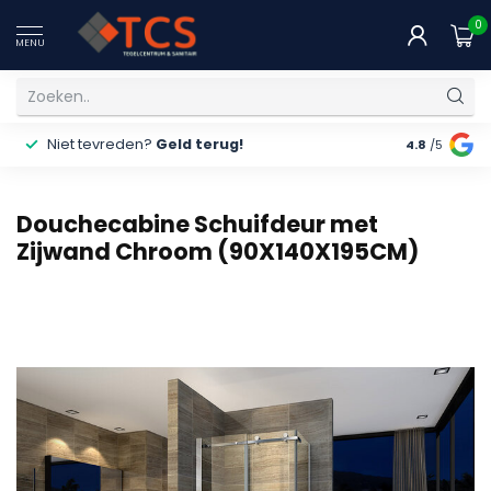
0
MENU
Niet tevreden?
Geld terug!
Gratis
ver
4.8
/5
Douchecabine Schuifdeur met
Zijwand Chroom (90X140X195CM)