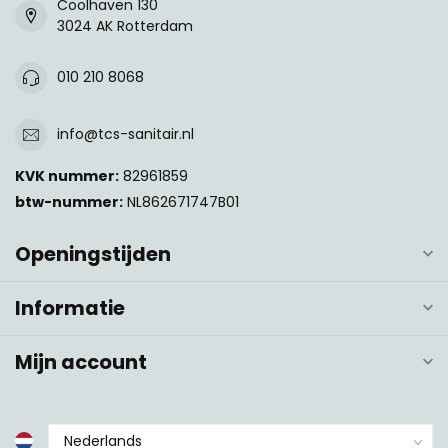
Coolhaven 130
3024 AK Rotterdam
010 210 8068
info@tcs-sanitair.nl
KVK nummer:
82961859
btw-nummer:
NL862671747B01
Openingstijden
Informatie
Mijn account