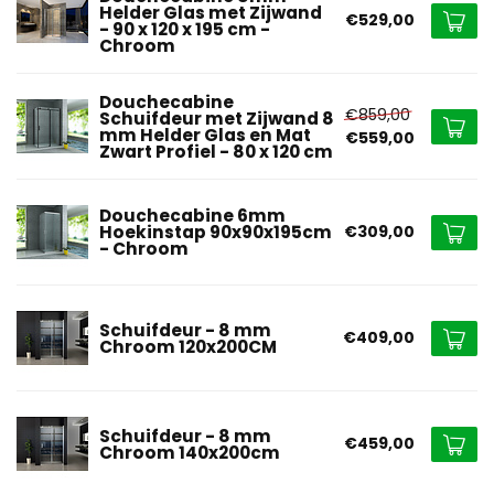
Helder Glas met Zijwand
€529,00
- 90 x 120 x 195 cm -
Chroom
Douchecabine
€859,00
Schuifdeur met Zijwand 8
mm Helder Glas en Mat
€559,00
Zwart Profiel - 80 x 120 cm
Douchecabine 6mm
Hoekinstap 90x90x195cm
€309,00
- Chroom
Schuifdeur - 8 mm
€409,00
Chroom 120x200CM
Schuifdeur - 8 mm
€459,00
Chroom 140x200cm