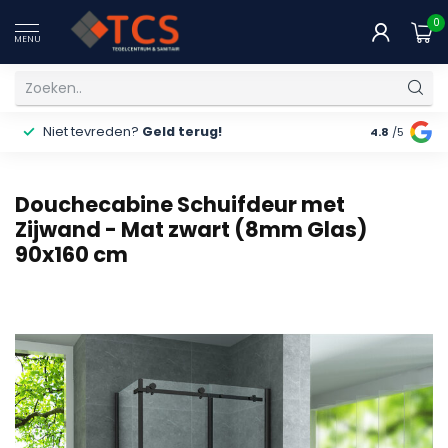
0
MENU
Niet tevreden?
Geld terug!
Gratis
ver
4.8
/5
Douchecabine Schuifdeur met
Zijwand - Mat zwart (8mm Glas)
90x160 cm