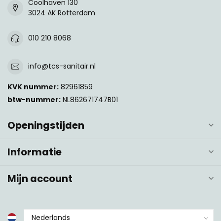
Coolhaven 130
3024 AK Rotterdam
010 210 8068
info@tcs-sanitair.nl
KVK nummer:
82961859
btw-nummer:
NL862671747B01
Openingstijden
Informatie
Mijn account