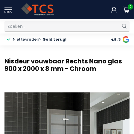
0
MENU
Niet tevreden?
Geld terug!
Gratis
ver
4.8
/5
Nisdeur vouwbaar Rechts Nano glas
900 x 2000 x 8 mm - Chroom