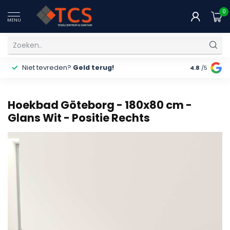
0
MENU
Niet tevreden?
Geld terug!
Gratis
ver
4.8
/5
Hoekbad Göteborg - 180x80 cm -
Glans Wit - Positie Rechts