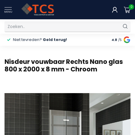
0
MENU
Niet tevreden?
Geld terug!
Gratis
ver
4.8
/5
Nisdeur vouwbaar Rechts Nano glas
800 x 2000 x 8 mm - Chroom