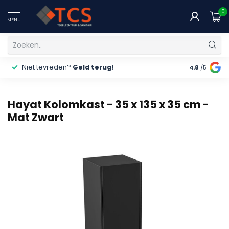
0
MENU
Niet tevreden?
Geld terug!
Gratis
ver
4.8
/5
Hayat Kolomkast - 35 x 135 x 35 cm -
Mat Zwart