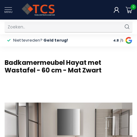
0
MENU
Niet tevreden?
Geld terug!
Gratis
ver
4.8
/5
Badkamermeubel Hayat met
Wastafel - 60 cm - Mat Zwart