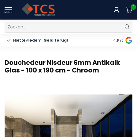
0
MENU
Niet tevreden?
Geld terug!
Gratis
ver
4.8
/5
Douchedeur Nisdeur 6mm Antikalk
Glas - 100 x 190 cm - Chroom