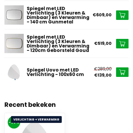
Spiegel met LED
Verlichting (3 Kleuren &
€609,00
Dimbaar) en Verwarming
- 140 cm Gunmetal
Spiegel met LED
Verlichting (3 Kleuren &
€519,00
Dimbaar) en Verwarming
- 120cm Geborsteld Goud
€289,00
Spiegel Uovo met LED
Verlichting - 100x60 cm
€139,00
Recent bekeken
VERLICHTING + VERWARMING
-50%