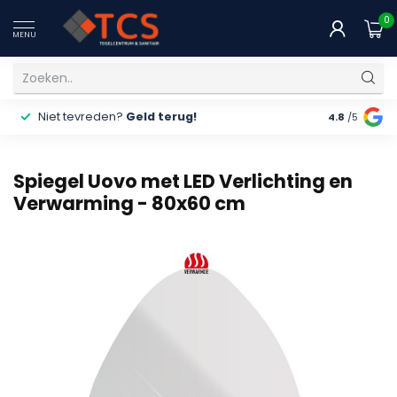
0
MENU
Niet tevreden?
Geld terug!
Gratis
ver
4.8
/5
Spiegel Uovo met LED Verlichting en
Verwarming - 80x60 cm