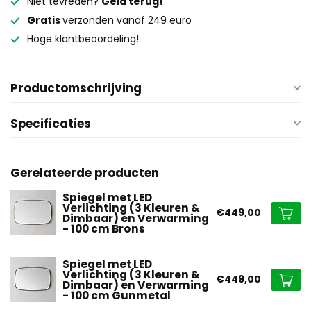
Niet tevreden?
Geld terug!
Gratis
verzonden vanaf 249 euro
Hoge klantbeoordeling!
Productomschrijving
Specificaties
Gerelateerde producten
Spiegel met LED
Verlichting (3 Kleuren &
€449,00
Dimbaar) en Verwarming
- 100 cm Brons
Spiegel met LED
Verlichting (3 Kleuren &
€449,00
Dimbaar) en Verwarming
- 100 cm Gunmetal