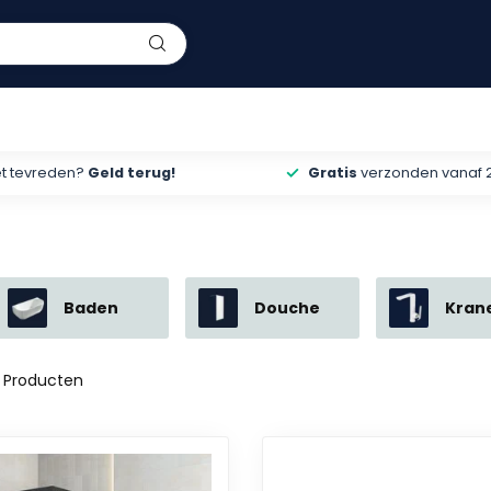
et tevreden?
Geld terug!
Gratis
verzonden vanaf 
Baden
Douche
Kran
Producten