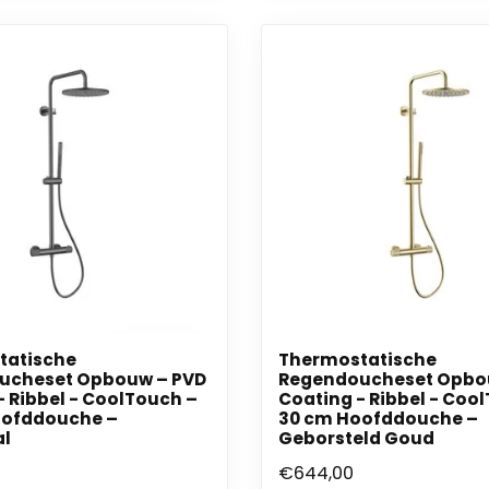
tatische
Thermostatische
ucheset Opbouw – PVD
Regendoucheset Opbo
- Ribbel - CoolTouch –
Coating - Ribbel - Coo
oofddouche –
30 cm Hoofddouche –
l
Geborsteld Goud
€644,00