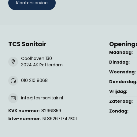
Klantenservice
TCS Sanitair
Openings
Maandag:
Coolhaven 130
Dinsdag:
3024 AK Rotterdam
Woensdag:
010 210 8068
Donderdag
Vrijdag:
info@tcs-sanitair.nl
Zaterdag:
KVK nummer:
82961859
Zondag:
btw-nummer:
NL862671747B01