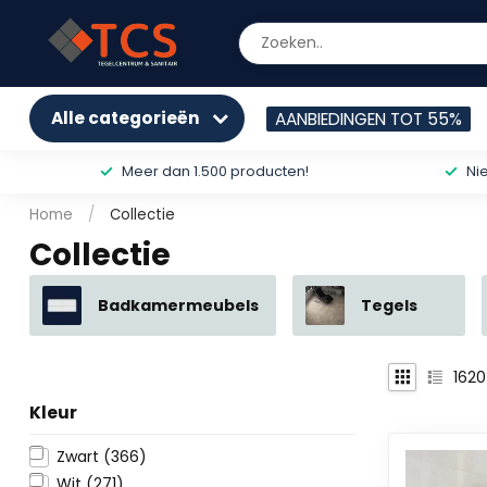
Alle categorieën
AANBIEDINGEN TOT 55%
Meer dan 1.500 producten!
Ni
Home
/
Collectie
Collectie
Badkamermeubels
Tegels
1620
Kleur
Zwart
(366)
Wit
(271)