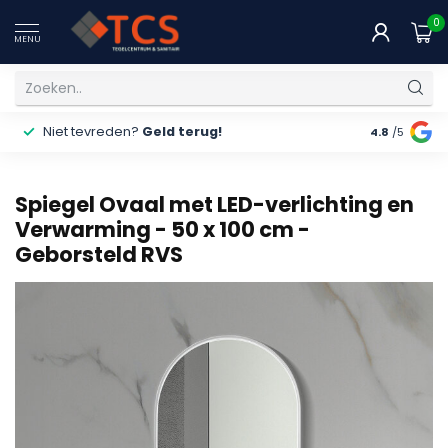
0
MENU
Niet tevreden?
Geld terug!
Gratis
ver
4.8
/5
Spiegel Ovaal met LED-verlichting en
Verwarming - 50 x 100 cm -
Geborsteld RVS