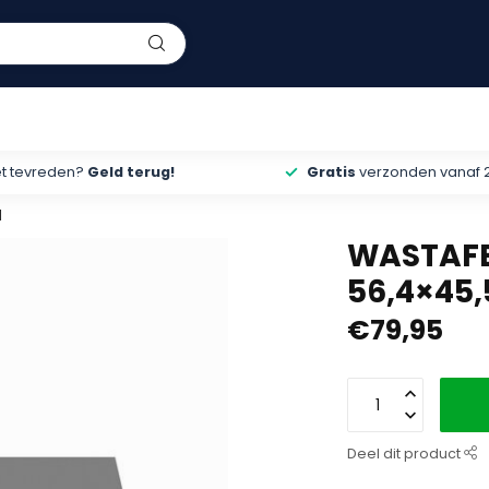
et tevreden?
Geld terug!
Gratis
verzonden vanaf 
M
WASTAFE
56,4×45,
€79,95
Deel dit product