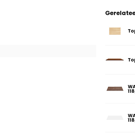
Gerelate
To
To
WA
11
WA
11