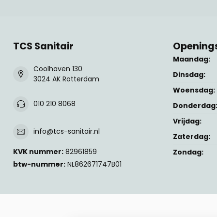
TCS Sanitair
Openings
Maandag:
Coolhaven 130
Dinsdag:
3024 AK Rotterdam
Woensdag:
010 210 8068
Donderdag
Vrijdag:
info@tcs-sanitair.nl
Zaterdag:
KVK nummer:
82961859
Zondag:
btw-nummer:
NL862671747B01