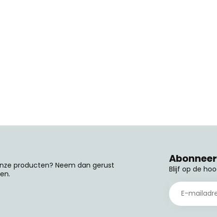
Abonneer 
 onze producten? Neem dan gerust
Blijf op de ho
en.