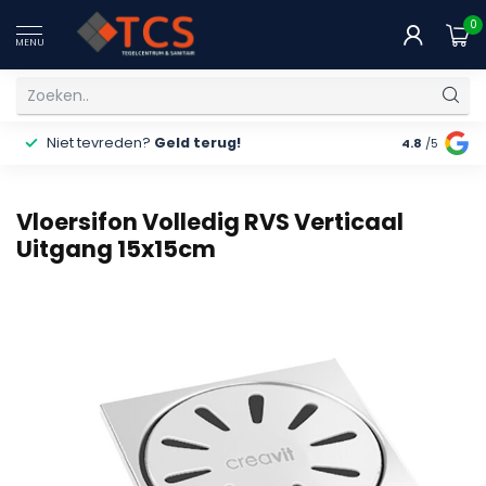
0
MENU
Niet tevreden?
Geld terug!
Gratis
ver
4.8
/5
Vloersifon Volledig RVS Verticaal
Uitgang 15x15cm