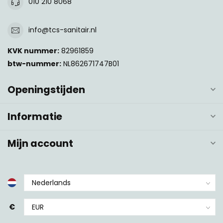
010 210 8068
info@tcs-sanitair.nl
KVK nummer:
82961859
btw-nummer:
NL862671747B01
Openingstijden
Informatie
Mijn account
€