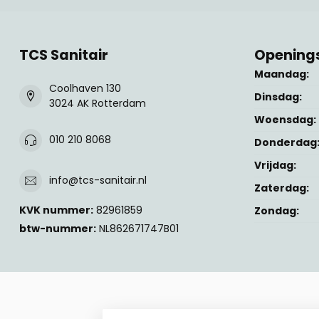
TCS Sanitair
Openings
Maandag:
Coolhaven 130
Dinsdag:
3024 AK Rotterdam
Woensdag:
010 210 8068
Donderdag
Vrijdag:
info@tcs-sanitair.nl
Zaterdag:
KVK nummer:
82961859
Zondag:
btw-nummer:
NL862671747B01