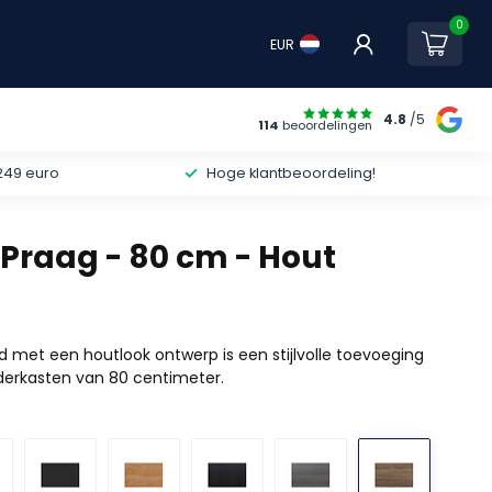
0
EUR
4.8
/5
114
beoordelingen
249 euro
Hoge klantbeoordeling!
Praag - 80 cm - Hout
 met een houtlook ontwerp is een stijlvolle toevoeging
nderkasten van 80 centimeter.