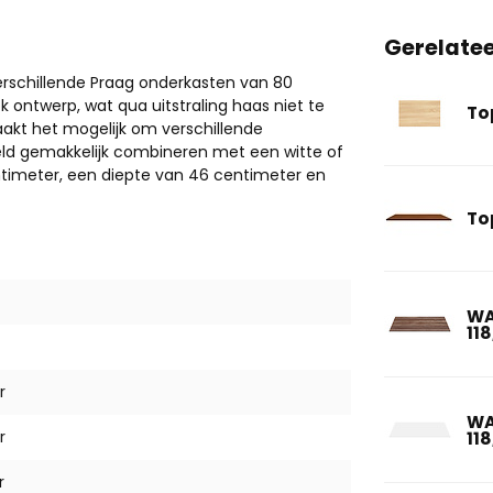
Gerelate
verschillende Praag onderkasten van 80
ontwerp, wat qua uitstraling haas niet te
To
akt het mogelijk om verschillende
eld gemakkelijk combineren met een witte of
ntimeter, een diepte van 46 centimeter en
To
WA
11
r
WA
r
11
r