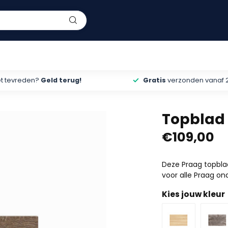
et tevreden?
Geld terug!
Gratis
verzonden vanaf 
Topblad 
€109,00
Deze Praag topblad
voor alle Praag o
Kies jouw kleur