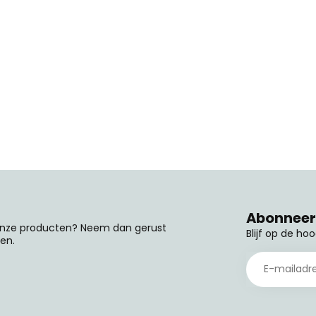
Abonneer 
 onze producten? Neem dan gerust
Blijf op de ho
en.