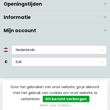
Openingstijden
Informatie
Mijn account
€
Door het gebruiken van onze website, ga je akkoord
met het gebruik van cookies om onze website te
verbeteren.
Dit bericht verbergen
© Copyright 2026 TCS Sanitair
- Powered by
Lightspeed
-
Lightspeed design
by
Dyvelopment
Meer over cookies »