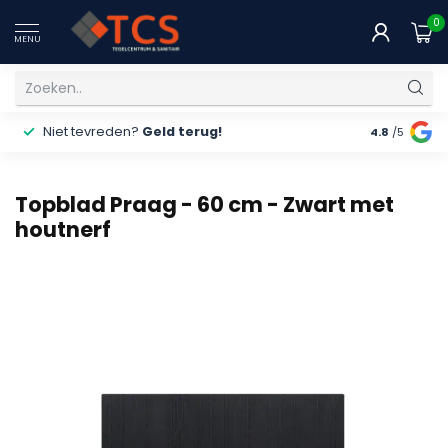
0
MENU
Niet tevreden?
Geld terug!
Gratis
ver
4.8
/5
Topblad Praag - 60 cm - Zwart met
houtnerf