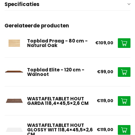
Specificaties
Gerelateerde producten
Topblad Praag - 80 cm -
€109,00
Natural Oak
Topblad Elite - 120 cm -
€99,00
Walnoot
WASTAFELTABLET HOUT
€119,00
GARDA 118,4×45,5×2,6 CM
WASTAFELTABLET HOUT
GLOSSY WIT 118,4×45,5×2,6
€119,00
CM