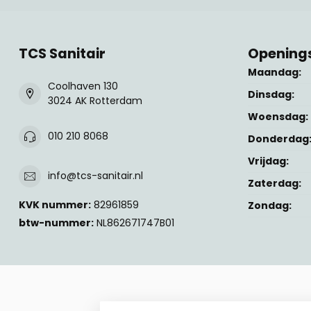
TCS Sanitair
Openings
Maandag:
Coolhaven 130
Dinsdag:
3024 AK Rotterdam
Woensdag:
010 210 8068
Donderdag
Vrijdag:
info@tcs-sanitair.nl
Zaterdag:
KVK nummer:
82961859
Zondag:
btw-nummer:
NL862671747B01