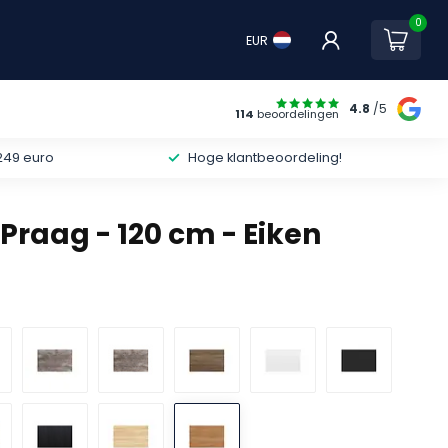
0
EUR
4.8
/5
114
beoordelingen
249 euro
Hoge klantbeoordeling!
Praag - 120 cm - Eiken