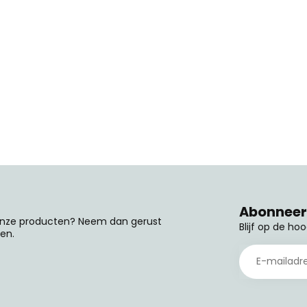
Abonneer 
 onze producten? Neem dan gerust
Blijf op de ho
en.