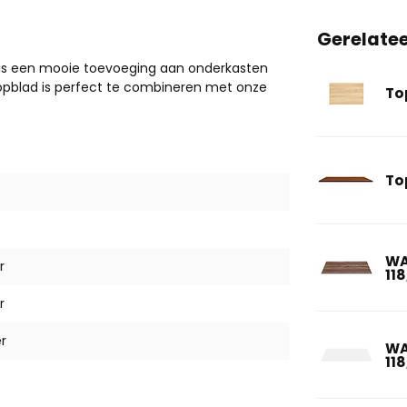
Gerelate
 en is een mooie toevoeging aan onderkasten
topblad is perfect te combineren met onze
To
To
WA
r
11
r
r
WA
11