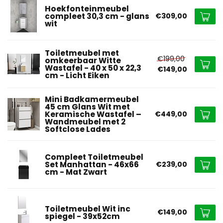
Hoekfonteinmeubel
compleet 30,3 cm - glans
€309,00
wit
Toiletmeubel met
€199,00
omkeerbaar Witte
Wastafel - 40 x 50 x 22,3
€149,00
cm - Licht Eiken
Mini Badkamermeubel
45 cm Glans Wit met
Keramische Wastafel –
€449,00
Wandmeubel met 2
Softclose Lades
Compleet Toiletmeubel
Set Manhattan - 46x66
€239,00
cm - Mat Zwart
Toiletmeubel Wit inc
€149,00
spiegel - 39x52cm