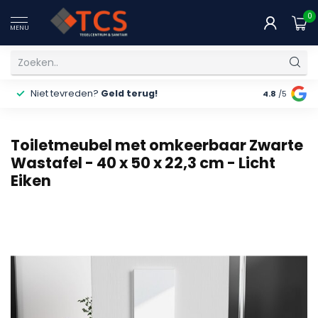
0
MENU
Niet tevreden?
Geld terug!
Gratis
ver
4.8
/5
Toiletmeubel met omkeerbaar Zwarte
Wastafel - 40 x 50 x 22,3 cm - Licht
Eiken