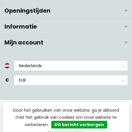
Openingstijden
Informatie
Mijn account
€
Door het gebruiken van onze website, ga je akkoord
met het gebruik van cookies om onze website te
verbeteren.
Dit bericht verbergen
© Copyright 2026 TCS Sanitair
- Powered by
Lightspeed
-
Lightspeed design
by
Dyvelopment