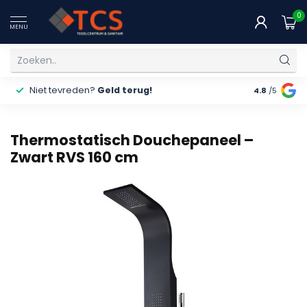
0
MENU
Niet tevreden?
Geld terug!
Gratis
ver
4.8
/5
Thermostatisch Douchepaneel –
Zwart RVS 160 cm