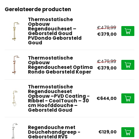
Gerelateerde producten
Thermostatische
Opbouw
€479,99
Regendoucheset –
Geborsteld Goud
€379,00
PVDondo Geborsteld
Goud
Thermostatische
€479,99
Opbouw
Regendoucheset Optima
€379,00
Rondo Geborsteld Koper
Thermostatische
Regendoucheset
Opbouw –PVD Coating -
€644,00
Ribbel - CoolTouch – 30
cm Hoofddouche –
Geborsteld Goud
Regendouche met
Douchehandgreep -
€129,00
Geborsteld RVS