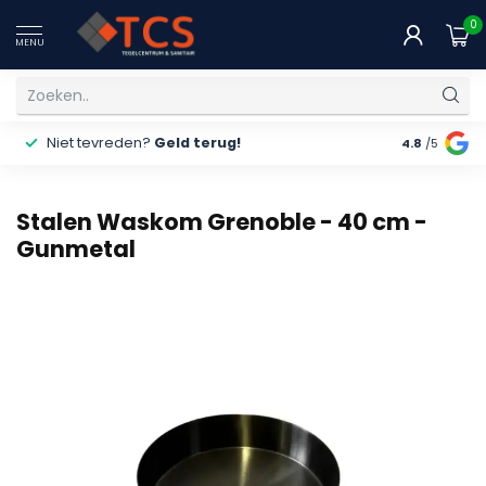
0
MENU
Niet tevreden?
Geld terug!
Gratis
ver
4.8
/5
Stalen Waskom Grenoble - 40 cm -
Gunmetal