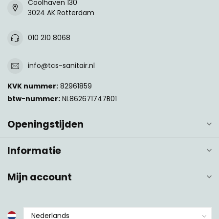
Coolhaven 130
3024 AK Rotterdam
010 210 8068
info@tcs-sanitair.nl
KVK nummer:
82961859
btw-nummer:
NL862671747B01
Openingstijden
Informatie
Mijn account