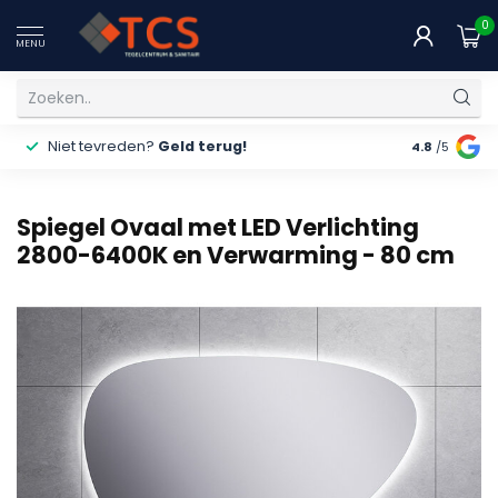
0
MENU
Niet tevreden?
Geld terug!
Gratis
ver
4.8
/5
Spiegel Ovaal met LED Verlichting
2800-6400K en Verwarming - 80 cm