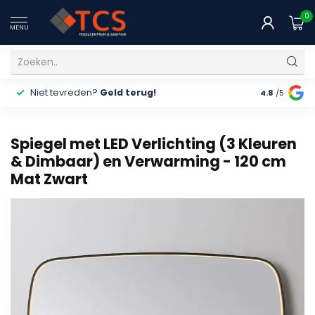
0
MENU
Niet tevreden?
Geld terug!
Gratis
ver
4.8
/5
Spiegel met LED Verlichting (3 Kleuren
& Dimbaar) en Verwarming - 120 cm
Mat Zwart