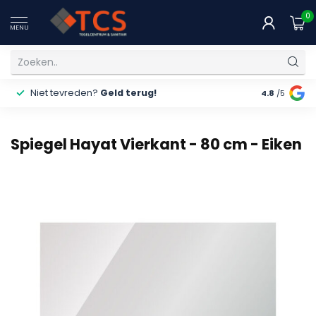
0
MENU
Niet tevreden?
Geld terug!
Gratis
ver
4.8
/5
Spiegel Hayat Vierkant - 80 cm - Eiken