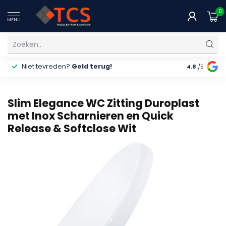
0
MENU
Niet tevreden?
Geld terug!
Gratis
ver
4.8
/5
Slim Elegance WC Zitting Duroplast
met Inox Scharnieren en Quick
Release & Softclose Wit