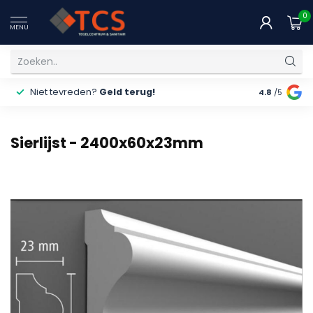
0
MENU
Niet tevreden?
Geld terug!
Gratis
ver
4.8
/5
Sierlijst - 2400x60x23mm