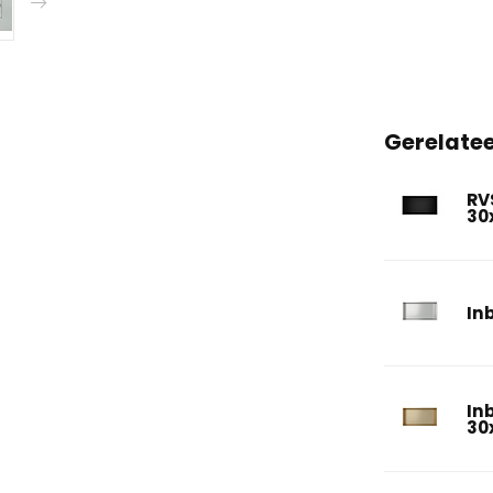
Gerelate
RV
30
In
In
30