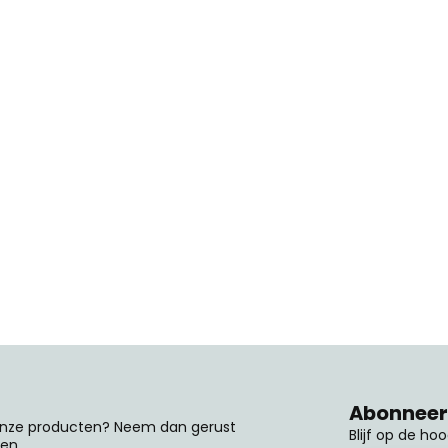
Abonneer 
 onze producten? Neem dan gerust
Blijf op de ho
en.