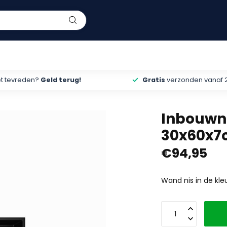
et tevreden?
Geld terug!
Gratis
verzonden vanaf 
Inbouwni
30x60x
€94,95
Wand nis in de kle