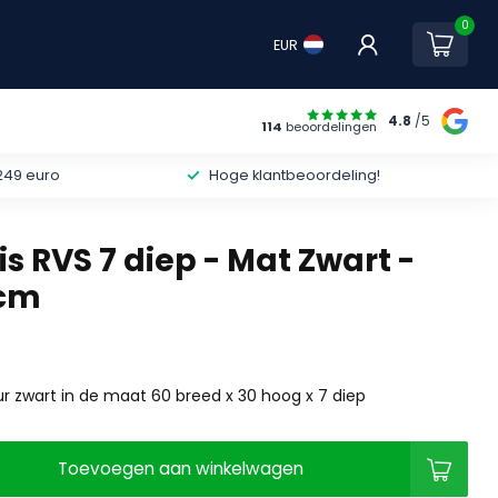
0
EUR
4.8
/5
114
beoordelingen
249 euro
Hoge klantbeoordeling!
s RVS 7 diep - Mat Zwart -
7cm
ur zwart in de maat 60 breed x 30 hoog x 7 diep
Toevoegen aan winkelwagen