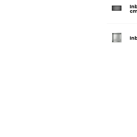
In
c
In