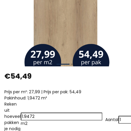
€54,49
Prijs per m²: 27,99 | Prijs per pak: 54,49
Pakinhoud: 1,9472 m²
Reken
uit
hoeveel
Aantal
pakken
m2
je nodig