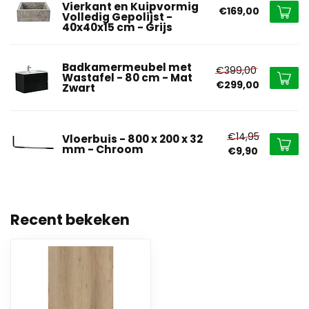
Vierkant en Kuipvormig
€169,00
Volledig Gepolijst -
40x40x15 cm - Grijs
Badkamermeubel met
€399,00
Wastafel - 80 cm - Mat
€299,00
Zwart
€14,95
Vloerbuis - 800 x 200 x 32
mm - Chroom
€9,90
Recent bekeken