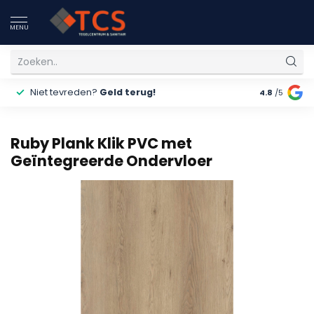
MENU
Niet tevreden?
Geld terug!
Gratis
ver
4.8
/5
Ruby Plank Klik PVC met
Geïntegreerde Ondervloer