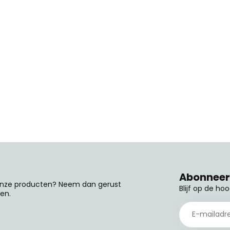
Abonneer 
 onze producten? Neem dan gerust
Blijf op de ho
en.