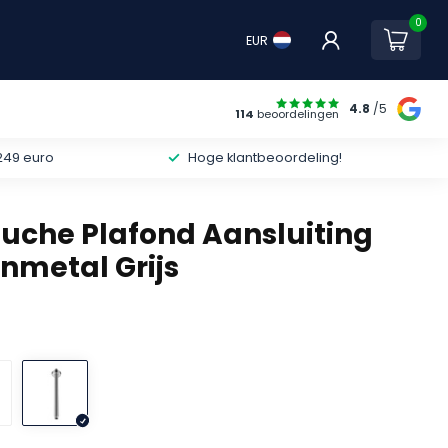
0
EUR
4.8
/5
114
beoordelingen
249 euro
Hoge klantbeoordeling!
che Plafond Aansluiting
nmetal Grijs