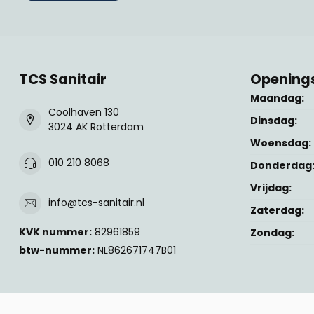
TCS Sanitair
Openings
Maandag:
Coolhaven 130
Dinsdag:
3024 AK Rotterdam
Woensdag:
010 210 8068
Donderdag
Vrijdag:
info@tcs-sanitair.nl
Zaterdag:
KVK nummer:
82961859
Zondag:
btw-nummer:
NL862671747B01