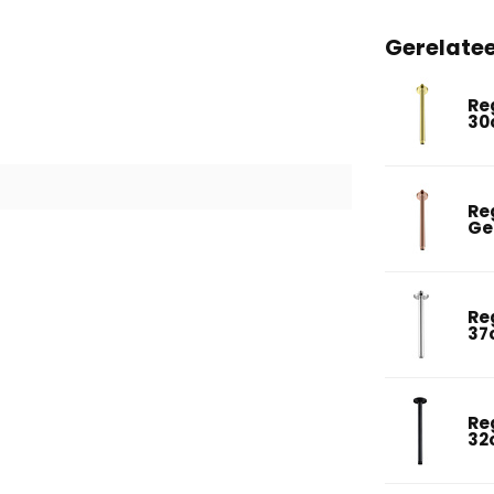
Gerelate
Re
30
Re
Ge
Re
37
Re
32