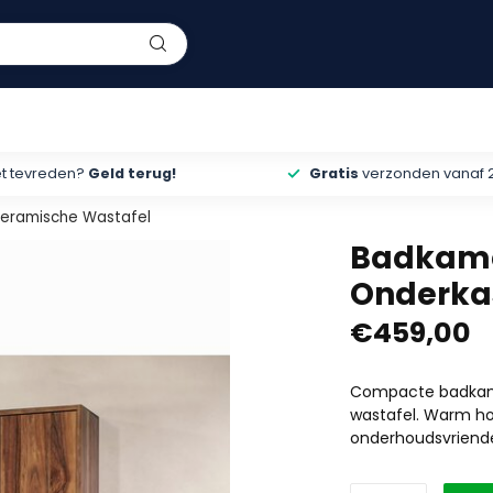
et tevreden?
Geld terug!
Gratis
verzonden vanaf 
eramische Wastafel
Badkame
Onderka
€459,00
Compacte badkam
wastafel. Warm ho
onderhoudsvriendel