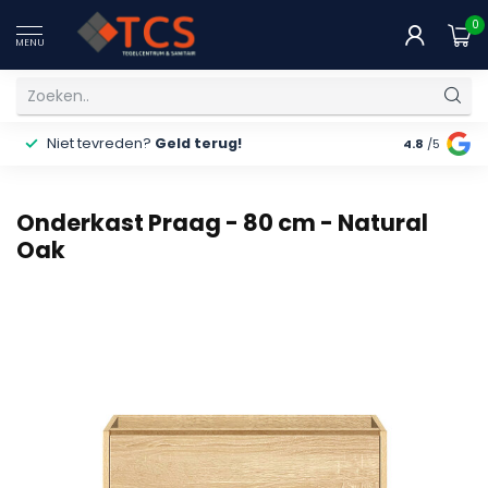
0
MENU
Niet tevreden?
Geld terug!
Gratis
ver
4.8
/5
Onderkast Praag - 80 cm - Natural
Oak