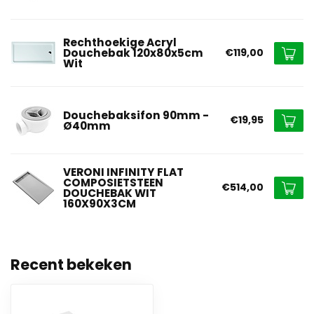
Rechthoekige Acryl
Douchebak 120x80x5cm
€119,00
Wit
Douchebaksifon 90mm -
€19,95
Ø40mm
VERONI INFINITY FLAT
COMPOSIETSTEEN
€514,00
DOUCHEBAK WIT
160X90X3CM
Recent bekeken