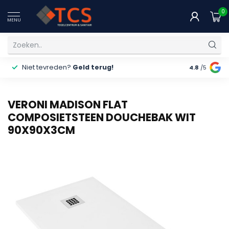
0
MENU
Niet tevreden?
Geld terug!
Gratis
ver
4.8
/5
VERONI MADISON FLAT
COMPOSIETSTEEN DOUCHEBAK WIT
90X90X3CM