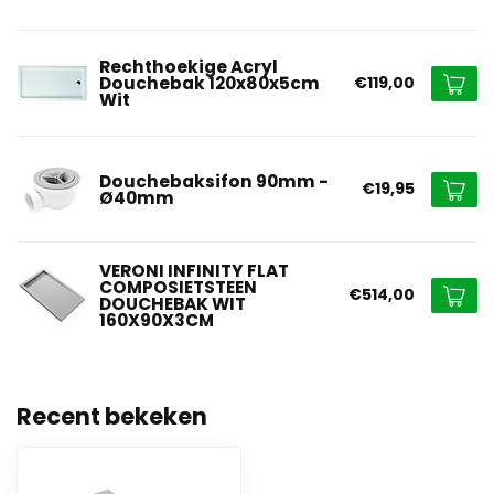
Rechthoekige Acryl
Douchebak 120x80x5cm
€119,00
Wit
Douchebaksifon 90mm -
€19,95
Ø40mm
VERONI INFINITY FLAT
COMPOSIETSTEEN
€514,00
DOUCHEBAK WIT
160X90X3CM
Recent bekeken