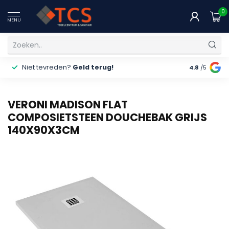
0
MENU
Niet tevreden?
Geld terug!
Gratis
ver
4.8
/5
VERONI MADISON FLAT
COMPOSIETSTEEN DOUCHEBAK GRIJS
140X90X3CM