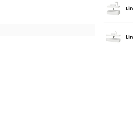
Li
Li