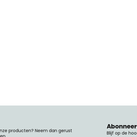
Abonneer 
 onze producten? Neem dan gerust
Blijf op de ho
en.