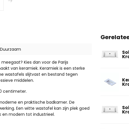
Gerelate
Duurzaam
So
Kr
 meegaat? Kies dan voor de Parijs
aakt van keramiek. Keramiek is een sterke
e wastafels slijtvast en bestand tegen
Ke
essieve middelen.
Kr
80 centimeter.
n moderne en praktische badkamer. De
So
rking. Een witte wastafel kan zijn plek goed
Kr
jk en modern tot industrieel.