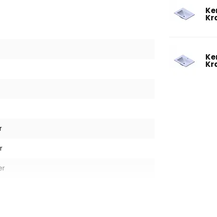
Ke
Kr
Ke
Kr
r
r
er
en afvoerplug