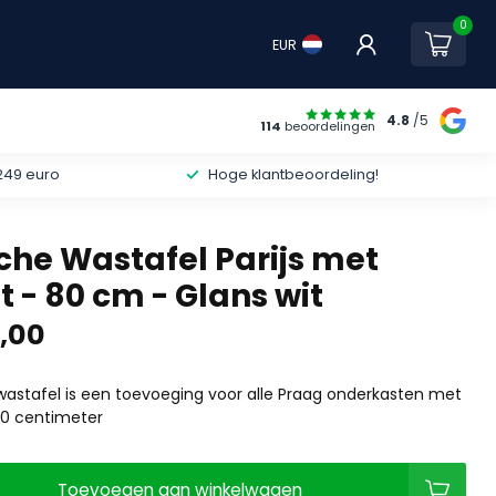
0
EUR
4.8
/5
114
beoordelingen
249 euro
Hoge klantbeoordeling!
he Wastafel Parijs met
 - 80 cm - Glans wit
,00
astafel is een toevoeging voor alle Praag onderkasten met
80 centimeter
Toevoegen aan winkelwagen