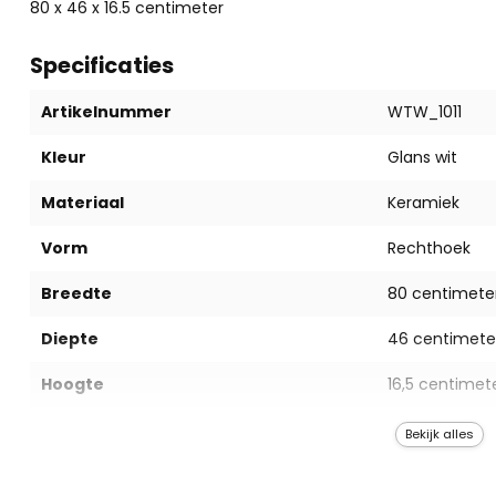
80 x 46 x 16.5 centimeter
Specificaties
Artikelnummer
WTW_1011
Kleur
Glans wit
Materiaal
Keramiek
Vorm
Rechthoek
Breedte
80 centimete
Diepte
46 centimete
Hoogte
16,5 centimet
Niet inbegrepen
Kraan, sifon 
Bekijk alles