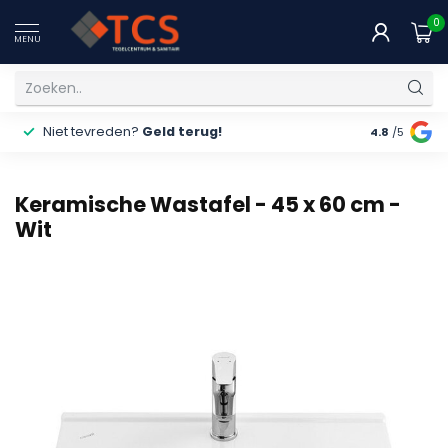
0
MENU
Niet tevreden?
Geld terug!
Gratis
ver
4.8
/5
Keramische Wastafel - 45 x 60 cm -
Wit