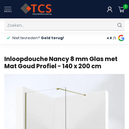
0
MENU
Niet tevreden?
Geld terug!
Gratis
ver
4.8
/5
Inloopdouche Nancy 8 mm Glas met
Mat Goud Profiel - 140 x 200 cm